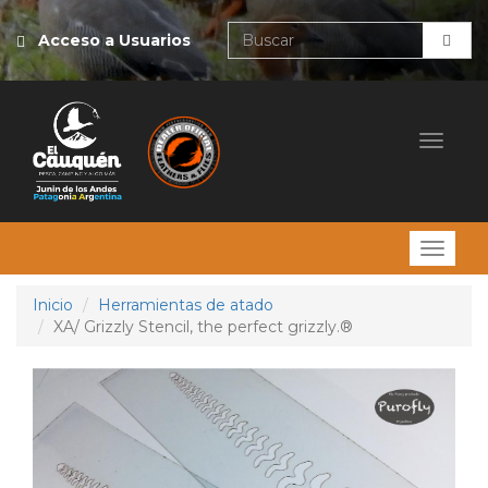
Acceso a Usuarios
Desple
Desple
Inicio
Herramientas de atado
XA/ Grizzly Stencil, the perfect grizzly.®